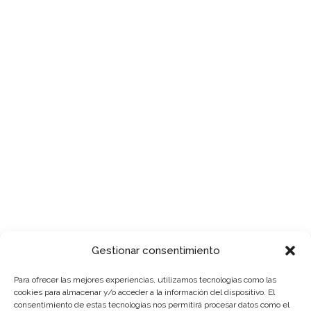
4736 Golden Gate Pkwy Suite E Naples, FL
34116
11534 Tamiami Trail East, Naples, FL 34114
Customer Service:
+1 239 231 9905 | +1 239 434 7400 ext. 113
Website:
www.wicomusa.com
Gestionar consentimiento
Para ofrecer las mejores experiencias, utilizamos tecnologías como las
cookies para almacenar y/o acceder a la información del dispositivo. El
consentimiento de estas tecnologías nos permitirá procesar datos como el