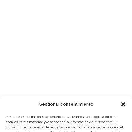
4736 Golden Gate Pkwy Suite E Naples, FL
34116
11534 Tamiami Trail East, Naples, FL 34114
Customer Service:
+1 239 231 9905 | +1 239 434 7400 ext. 113
Website:
www.wicomusa.com
Gestionar consentimiento
Para ofrecer las mejores experiencias, utilizamos tecnologías como las
cookies para almacenar y/o acceder a la información del dispositivo. El
consentimiento de estas tecnologías nos permitirá procesar datos como el
RECURSOS PARA CLIENTES