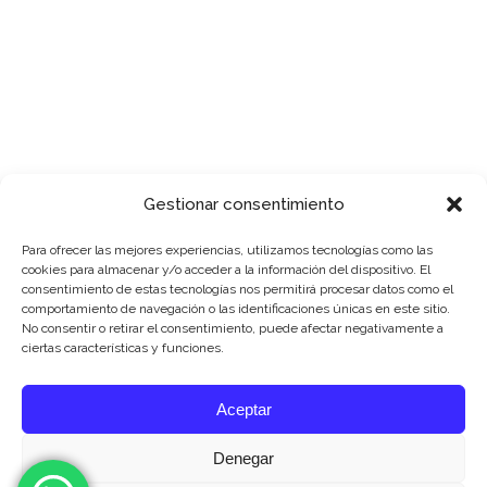
Gestionar consentimiento
Para ofrecer las mejores experiencias, utilizamos tecnologías como las
cookies para almacenar y/o acceder a la información del dispositivo. El
consentimiento de estas tecnologías nos permitirá procesar datos como el
RECURSOS PARA CLIENTES
comportamiento de navegación o las identificaciones únicas en este sitio.
No consentir o retirar el consentimiento, puede afectar negativamente a
ciertas características y funciones.
Política de privacidad
Aceptar
Denegar
© WICOMECUADOR – Todos los derechos